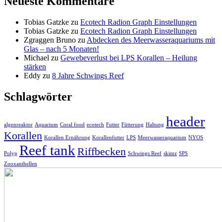
Neueste Kommentare
Tobias Gatzke
zu
Ecotech Radion Graph Einstellungen
Tobias Gatzke
zu
Ecotech Radion Graph Einstellungen
Zgraggen Bruno
zu
Abdecken des Meerwasseraquariums mit
Glas – nach 5 Monaten!
Michael
zu
Gewebeverlust bei LPS Korallen – Heilung
stärken
Eddy
zu
8 Jahre Schwings Reef
Schlagwörter
header
algenreaktor
Aquarium
Coral food
ecotech
Futter
Fütterung
Haltung
Korallen
Korallen Ernährung
Korallenfutter
LPS
Meerwasseraquarium
NYOS
Reef tank
Riffbecken
Polyp
Schwings Reef
skimz
SPS
Zooxanthellen