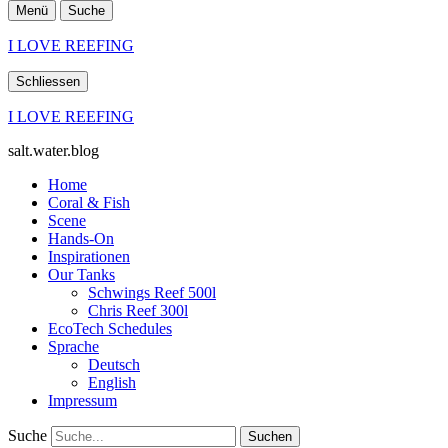
Menü
Suche
I LOVE REEFING
Schliessen
I LOVE REEFING
salt.water.blog
Home
Coral & Fish
Scene
Hands-On
Inspirationen
Our Tanks
Schwings Reef 500l
Chris Reef 300l
EcoTech Schedules
Sprache
Deutsch
English
Impressum
Suche