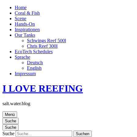
Home
Coral & Fish
Scene
Hands-On
Inspirationen
Our Tanks
Schwings Reef 500l
Chris Reef 300l
EcoTech Schedules
Sprache
Deutsch
English
Impressum
I LOVE REEFING
salt.water.blog
Menü
Suche
Suche
Suche