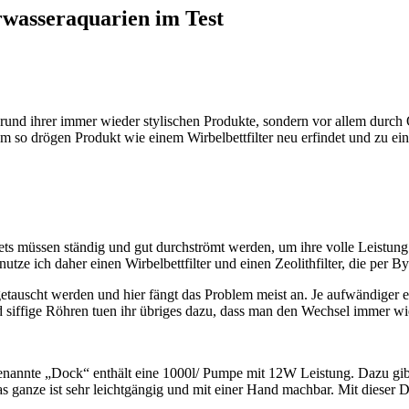
wasseraquarien im Test
grund ihrer immer wieder stylischen Produkte, sondern vor allem durch
nem so drögen Produkt wie einem Wirbelbettfilter neu erfindet und zu e
ets müssen ständig und gut durchströmt werden, um ihre volle Leistung z
ze ich daher einen Wirbelbettfilter und einen Zeolithfilter, die per
etauscht werden und hier fängt das Problem meist an. Je aufwändiger e
iffige Röhren tuen ihr übriges dazu, dass man den Wechsel immer wie
nnte „Dock“ enthält eine 1000l/ Pumpe mit 12W Leistung. Dazu gibt e
as ganze ist sehr leichtgängig und mit einer Hand machbar. Mit dieser