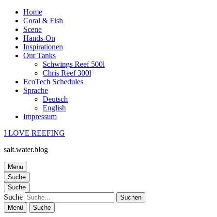
Home
Coral & Fish
Scene
Hands-On
Inspirationen
Our Tanks
Schwings Reef 500l
Chris Reef 300l
EcoTech Schedules
Sprache
Deutsch
English
Impressum
I LOVE REEFING
salt.water.blog
Menü
Suche
Suche
Suche
Menü
Suche