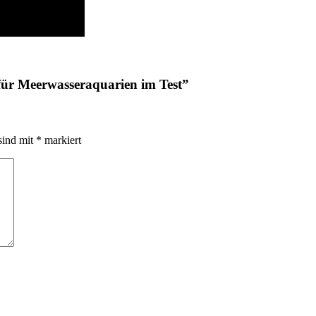
für Meerwasseraquarien im Test
”
sind mit
*
markiert