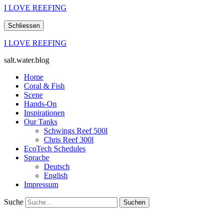
I LOVE REEFING
Schliessen
I LOVE REEFING
salt.water.blog
Home
Coral & Fish
Scene
Hands-On
Inspirationen
Our Tanks
Schwings Reef 500l
Chris Reef 300l
EcoTech Schedules
Sprache
Deutsch
English
Impressum
Suche