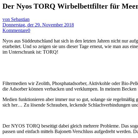
Der Nyos TORQ Wirbelbettfilter für Meer
von Sebastian
Donnerstag, der 29. November 2018
Kommentare
0
Nyos aus Süddeutschland hat sich in den letzten Jahren nicht nur auf
erarbeitet. Und so zeigen sie uns dieser Tage erneut, wie man aus ei
im Unterschrank ist: TORQ!
Filtermedien wir Zeolith, Phosphatadsorber, Aktivkohle oder Bio-Pell
die Adsorber können verbacken und verklumpen. In meinem Becken nut
Medien funktionieren aber immer nur so gut, solange sie regelmäßig g
sich her… Zu lösende Schrauben, leckende Schlachverbindungen und s
Der NYOS TORQ beseitigt dabei gleich mehrere Probleme. Das sogena
passen und einfach mittels Bajonett-Verschluss aufgedreht werden. D