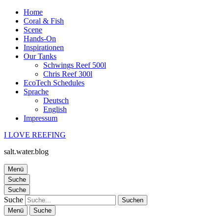
Home
Coral & Fish
Scene
Hands-On
Inspirationen
Our Tanks
Schwings Reef 500l
Chris Reef 300l
EcoTech Schedules
Sprache
Deutsch
English
Impressum
I LOVE REEFING
salt.water.blog
Menü
Suche
Suche
Suche
Menü
Suche