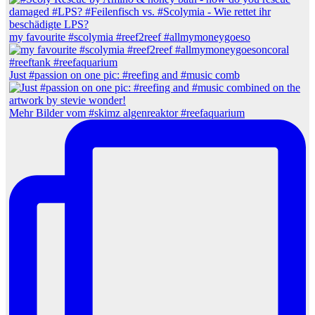
my favourite #scolymia #reef2reef #allmymoneygoeso
Just #passion on one pic: #reefing and #music comb
Mehr Bilder vom #skimz algenreaktor #reefaquarium