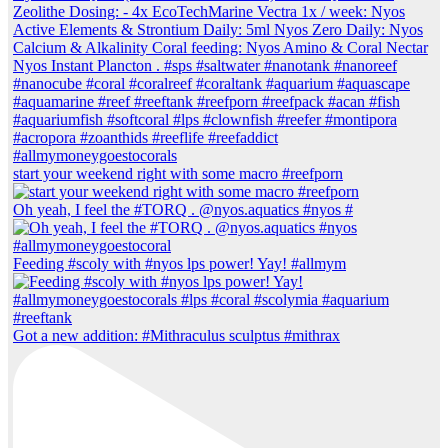
start your weekend right with some macro #reefporn
Oh yeah, I feel the #TORQ . @nyos.aquatics #nyos #
Feeding #scoly with #nyos lps power! Yay! #allmym
Got a new addition: #Mithraculus sculptus #mithrax