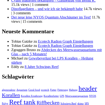
Cyano Bakterien bekämpfen – Gastbeitrag von Bernd K.
15.1k views
|
1 comment
Dinoflagellaten – und wie ich sie bekämpft habe
14.7k views
|
3 comments
Der neue leise NYOS Quantum Abschäumer im Test!
11.7k
views
|
15 comments
Neueste Kommentare
Tobias Gatzke
zu
Ecotech Radion Graph Einstellungen
Tobias Gatzke
zu
Ecotech Radion Graph Einstellungen
Zgraggen Bruno
zu
Abdecken des Meerwasseraquariums mit
Glas – nach 5 Monaten!
Michael
zu
Gewebeverlust bei LPS Korallen – Heilung
stärken
Eddy
zu
8 Jahre Schwings Reef
Schlagwörter
header
algenreaktor
Aquarium
Coral food
ecotech
Futter
Fütterung
Haltung
Korallen
Korallen Ernährung
Korallenfutter
LPS
Meerwasseraquarium
NYOS
Reef tank
Riffbecken
Polyp
Schwings Reef
skimz
SPS