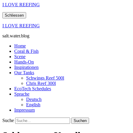
I LOVE REEFING
Schliessen
I LOVE REEFING
salt.water.blog
Home
Coral & Fish
Scene
Hands-On
Inspirationen
Our Tanks
Schwings Reef 500l
Chris Reef 300l
EcoTech Schedules
Sprache
Deutsch
English
Impressum
Suche