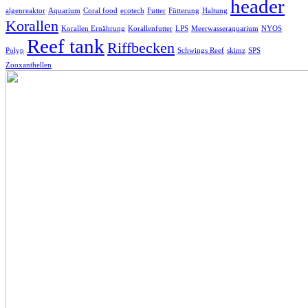
header
algenreaktor
Aquarium
Coral food
ecotech
Futter
Fütterung
Haltung
Korallen
Korallen Ernährung
Korallenfutter
LPS
Meerwasseraquarium
NYOS
Reef tank
Riffbecken
Polyp
Schwings Reef
skimz
SPS
Zooxanthellen