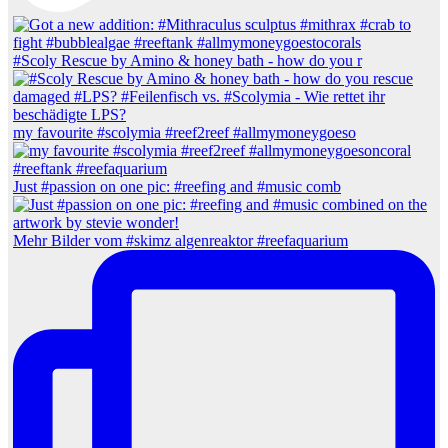
#Scoly Rescue by Amino & honey bath - how do you r
my favourite #scolymia #reef2reef #allmymoneygoeso
Just #passion on one pic: #reefing and #music comb
Mehr Bilder vom #skimz algenreaktor #reefaquarium