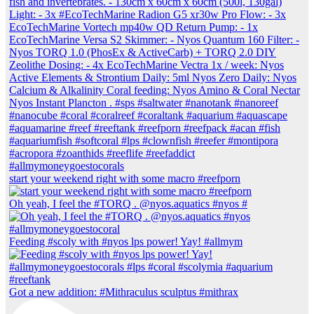
start your weekend right with some macro #reefporn
Oh yeah, I feel the #TORQ . @nyos.aquatics #nyos #
Feeding #scoly with #nyos lps power! Yay! #allmym
Got a new addition: #Mithraculus sculptus #mithrax