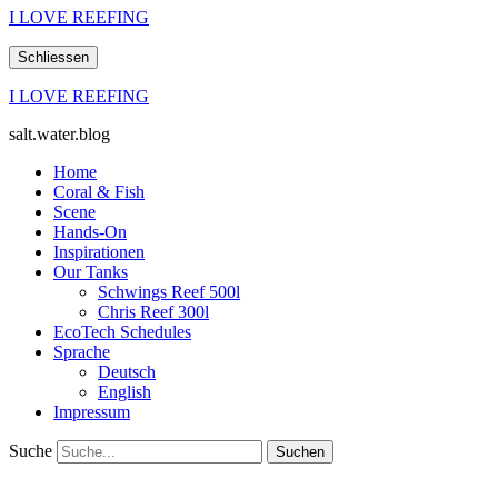
I LOVE REEFING
Schliessen
I LOVE REEFING
salt.water.blog
Home
Coral & Fish
Scene
Hands-On
Inspirationen
Our Tanks
Schwings Reef 500l
Chris Reef 300l
EcoTech Schedules
Sprache
Deutsch
English
Impressum
Suche