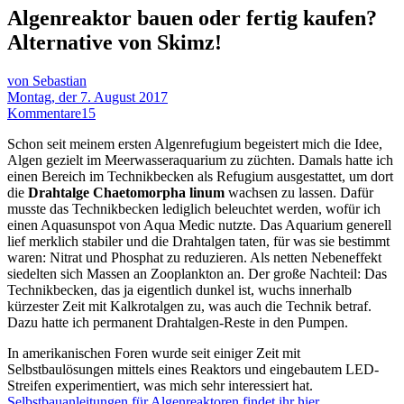
Algenreaktor bauen oder fertig kaufen?
Alternative von Skimz!
von Sebastian
Montag, der 7. August 2017
Kommentare
15
Schon seit meinem ersten Algenrefugium begeistert mich die Idee,
Algen gezielt im Meerwasseraquarium zu züchten. Damals hatte ich
einen Bereich im Technikbecken als Refugium ausgestattet, um dort
die
Drahtalge Chaetomorpha linum
wachsen zu lassen. Dafür
musste das Technikbecken lediglich beleuchtet werden, wofür ich
einen Aquasunspot von Aqua Medic nutzte. Das Aquarium generell
lief merklich stabiler und die Drahtalgen taten, für was sie bestimmt
waren: Nitrat und Phosphat zu reduzieren. Als netten Nebeneffekt
siedelten sich Massen an Zooplankton an. Der große Nachteil: Das
Technikbecken, das ja eigentlich dunkel ist, wuchs innerhalb
kürzester Zeit mit Kalkrotalgen zu, was auch die Technik betraf.
Dazu hatte ich permanent Drahtalgen-Reste in den Pumpen.
In amerikanischen Foren wurde seit einiger Zeit mit
Selbstbaulösungen mittels eines Reaktors und eingebautem LED-
Streifen experimentiert, was mich sehr interessiert hat.
Selbstbauanleitungen für Algenreaktoren findet ihr hier