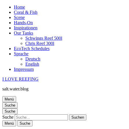
Home
Coral & Fish
Scene
Hands-On
Inspirationen
Our Tanks
Schwings Reef 500l
Chris Reef 300l
EcoTech Schedules
Sprache
Deutsch
English
Impressum
I LOVE REEFING
salt.water.blog
Menü
Suche
Suche
Suche
Menü
Suche