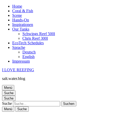
Home
Coral & Fish
Scene
Hands-On
Inspirationen
Our Tanks
Schwings Reef 500l
Chris Reef 300l
EcoTech Schedules
Sprache
Deutsch
English
Impressum
I LOVE REEFING
salt.water.blog
Menü
Suche
Suche
Suche
Menü
Suche