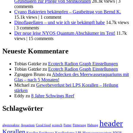
Grundlagen zur Pflege von Steinkorallen
28.3k views
|
3
comments
Cyano Bakterien bekämpfen – Gastbeitrag von Bernd K.
15.1k views
|
1 comment
Dinoflagellaten – und wie ich sie bekämpft habe
14.7k views
|
3 comments
Der neue leise NYOS Quantum Abschäumer im Test!
11.7k
views
|
15 comments
Neueste Kommentare
Tobias Gatzke
zu
Ecotech Radion Graph Einstellungen
Tobias Gatzke
zu
Ecotech Radion Graph Einstellungen
Zgraggen Bruno
zu
Abdecken des Meerwasseraquariums mit
Glas – nach 5 Monaten!
Michael
zu
Gewebeverlust bei LPS Korallen – Heilung
stärken
Eddy
zu
8 Jahre Schwings Reef
Schlagwörter
header
algenreaktor
Aquarium
Coral food
ecotech
Futter
Fütterung
Haltung
Korallen
Korallen Ernährung
Korallenfutter
LPS
Meerwasseraquarium
NYOS