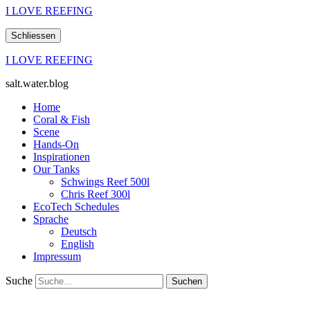
I LOVE REEFING
Schliessen
I LOVE REEFING
salt.water.blog
Home
Coral & Fish
Scene
Hands-On
Inspirationen
Our Tanks
Schwings Reef 500l
Chris Reef 300l
EcoTech Schedules
Sprache
Deutsch
English
Impressum
Suche