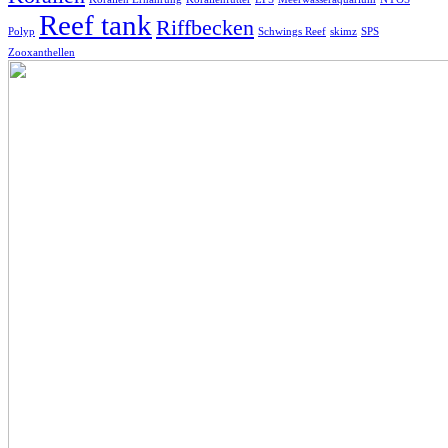
Reef tank
Riffbecken
Polyp
Schwings Reef
skimz
SPS
Zooxanthellen