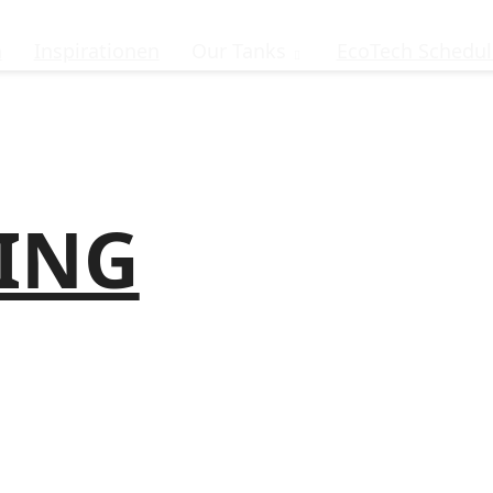
n
Inspirationen
Our Tanks
EcoTech Schedul
FING