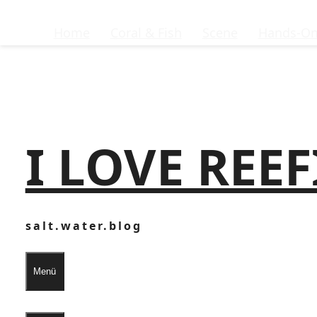
Home
Coral & Fish
Scene
Hands-O
I LOVE REE
salt.water.blog
Menü