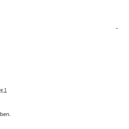
re
1
ben.