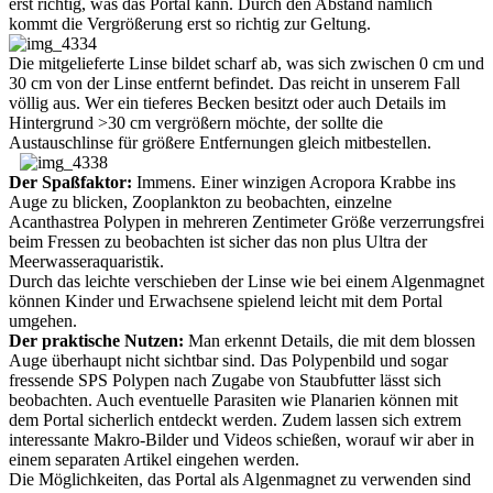
erst richtig, was das Portal kann. Durch den Abstand nämlich
kommt die Vergrößerung erst so richtig zur Geltung.
Die mitgelieferte Linse bildet scharf ab, was sich zwischen 0 cm und
30 cm von der Linse entfernt befindet. Das reicht in unserem Fall
völlig aus. Wer ein tieferes Becken besitzt oder auch Details im
Hintergrund >30 cm vergrößern möchte, der sollte die
Austauschlinse für größere Entfernungen gleich mitbestellen.
Der Spaßfaktor:
Immens. Einer winzigen Acropora Krabbe ins
Auge zu blicken, Zooplankton zu beobachten, einzelne
Acanthastrea Polypen in mehreren Zentimeter Größe verzerrungsfrei
beim Fressen zu beobachten ist sicher das non plus Ultra der
Meerwasseraquaristik.
Durch das leichte verschieben der Linse wie bei einem Algenmagnet
können Kinder und Erwachsene spielend leicht mit dem Portal
umgehen.
Der praktische Nutzen:
Man erkennt Details, die mit dem blossen
Auge überhaupt nicht sichtbar sind. Das Polypenbild und sogar
fressende SPS Polypen nach Zugabe von Staubfutter lässt sich
beobachten. Auch eventuelle Parasiten wie Planarien können mit
dem Portal sicherlich entdeckt werden. Zudem lassen sich extrem
interessante Makro-Bilder und Videos schießen, worauf wir aber in
einem separaten Artikel eingehen werden.
Die Möglichkeiten, das Portal als Algenmagnet zu verwenden sind