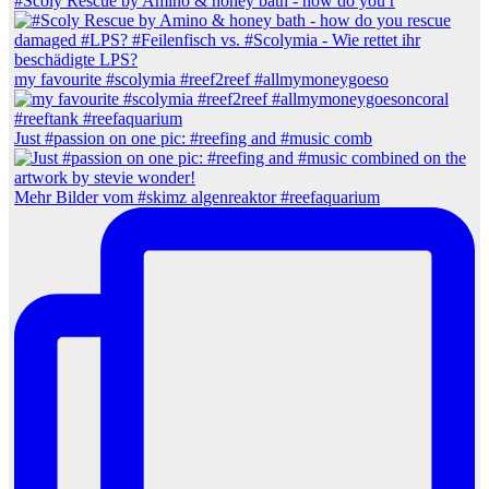
#Scoly Rescue by Amino & honey bath - how do you r
my favourite #scolymia #reef2reef #allmymoneygoeso
Just #passion on one pic: #reefing and #music comb
Mehr Bilder vom #skimz algenreaktor #reefaquarium