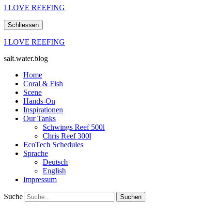
I LOVE REEFING
Schliessen
I LOVE REEFING
salt.water.blog
Home
Coral & Fish
Scene
Hands-On
Inspirationen
Our Tanks
Schwings Reef 500l
Chris Reef 300l
EcoTech Schedules
Sprache
Deutsch
English
Impressum
Suche