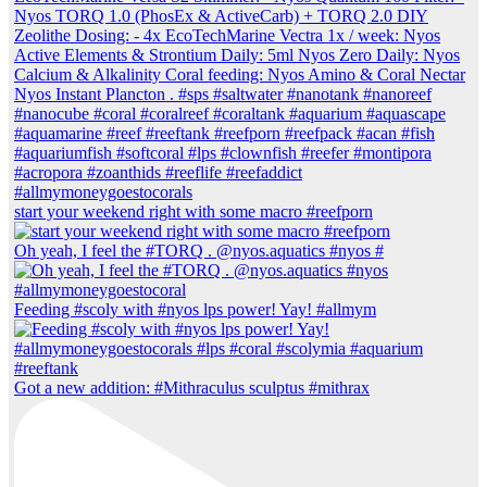
start your weekend right with some macro #reefporn
Oh yeah, I feel the #TORQ . @nyos.aquatics #nyos #
Feeding #scoly with #nyos lps power! Yay! #allmym
Got a new addition: #Mithraculus sculptus #mithrax