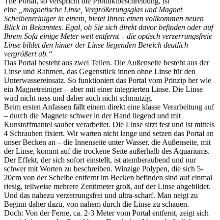
The Portal, so verspricht die Produktbeschreibung, ist
eine
„magnetische Linse, Vergrößerungsglas und Magnet
Scheibenreiniger in einem, bietet Ihnen einen vollkommen neuen
Blick in Bekanntes. Egal, ob Sie sich direkt davor befinden oder auf
Ihrem Sofa einige Meter weit entfernt – die optisch verzerrungsfreie
Linse bildet den hinter der Linse liegenden Bereich deutlich
vergrößert ab.“
Das Portal besteht aus zwei Teilen. Die Außenseite besteht aus der
Linse und Rahmen, das Gegenstück innen ohne Linse für den
Unterwassereinsatz. So funktioniert das Portal vom Prinzip her wie
ein Magnetreiniger – aber mit einer integrierten Linse. Die Linse
wird nicht nass und daher auch nicht schmutzig.
Beim ersten Anfassen fällt einem direkt eine klasse Verarbeitung auf
– durch die Magnete schwer in der Hand liegend und mit
Kunstoffmantel sauber verarbeitet. Die Linse sitzt fest und ist mittels
4 Schrauben fixiert. Wir warten nicht lange und setzen das Portal an
unser Becken an – die Innenseite unter Wasser, die Außenseite, mit
der Linse, kommt auf die trockene Seite außerhalb des Aquariums.
Der Effekt, der sich sofort einstellt, ist atemberaubend und nur
schwer mit Worten zu beschreiben. Winzige Polypen, die sich 5-
20cm von der Scheibe entfernt im Becken befinden sind auf einmal
riesig, teilweise mehrere Zentimeter groß, auf der Linse abgebildet.
Und das nahezu verzerrungsfrei und ultra-scharf. Man neigt zu
Beginn daher dazu, von nahem durch die Linse zu schauen.
Doch: Von der Ferne, ca. 2-3 Meter vom Portal entfernt, zeigt sich