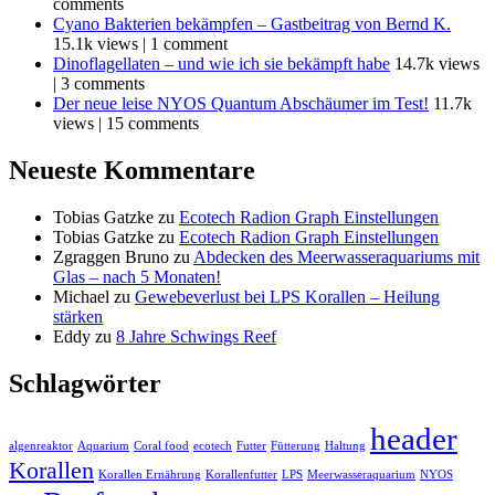
comments
Cyano Bakterien bekämpfen – Gastbeitrag von Bernd K.
15.1k views
|
1 comment
Dinoflagellaten – und wie ich sie bekämpft habe
14.7k views
|
3 comments
Der neue leise NYOS Quantum Abschäumer im Test!
11.7k
views
|
15 comments
Neueste Kommentare
Tobias Gatzke
zu
Ecotech Radion Graph Einstellungen
Tobias Gatzke
zu
Ecotech Radion Graph Einstellungen
Zgraggen Bruno
zu
Abdecken des Meerwasseraquariums mit
Glas – nach 5 Monaten!
Michael
zu
Gewebeverlust bei LPS Korallen – Heilung
stärken
Eddy
zu
8 Jahre Schwings Reef
Schlagwörter
header
algenreaktor
Aquarium
Coral food
ecotech
Futter
Fütterung
Haltung
Korallen
Korallen Ernährung
Korallenfutter
LPS
Meerwasseraquarium
NYOS