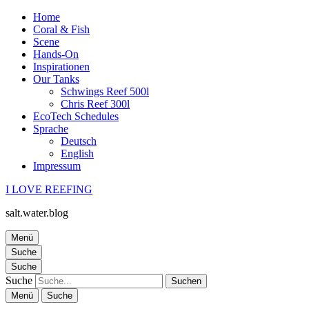
Home
Coral & Fish
Scene
Hands-On
Inspirationen
Our Tanks
Schwings Reef 500l
Chris Reef 300l
EcoTech Schedules
Sprache
Deutsch
English
Impressum
I LOVE REEFING
salt.water.blog
Menü
Suche
Suche
Suche
Menü
Suche