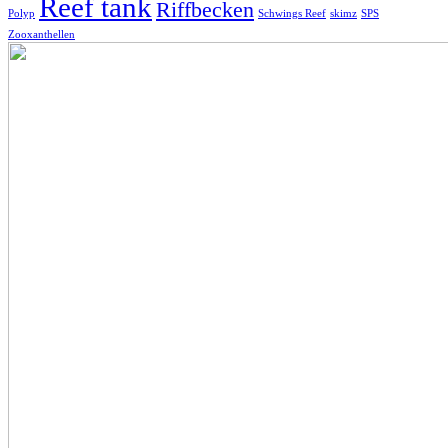
Reef tank
Riffbecken
Polyp
Schwings Reef
skimz
SPS
Zooxanthellen