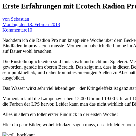
Erste Erfahrungen mit Ecotech Radion Pr
von Sebastian
Montag, der 18. Februar 2013
Kommentare
10
Nachdem ich die Radion Pro nun knapp eine Woche über dem Becken hä
Bindfaden improvisieren musste. Momentan habe ich die Lampe im Ak
auf Dauer wohl brauchen.
Die Einstellmöglichkeiten sind fantastisch und nicht nur Spielerei. 
geworden, gerade im oberen Bereich. Das zeigt mir, dass in diesen Be
sehr punktuell ab, und daher kommt es an einigen Stellen zu Abschat
ausgebildet.
Das Wasser wirkt sehr viel lebendiger – der Kringeleffekt ist ganz s
Momentan läuft die Lampe zwischen 12:00 Uhr und 19:00 Uhr auf 1
die Farben der LPS hervor. Leider kann man das nicht wirklich auf B
Alles in allem ein toller erster Eindruck in der ersten Woche!
Hier ein paar Bilder, wobei ich dazu sagen muss, dass ich leider noc