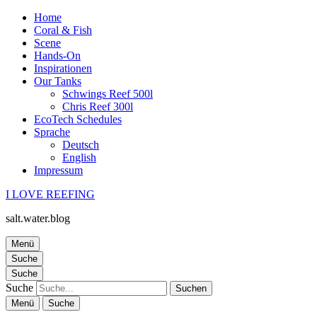
Home
Coral & Fish
Scene
Hands-On
Inspirationen
Our Tanks
Schwings Reef 500l
Chris Reef 300l
EcoTech Schedules
Sprache
Deutsch
English
Impressum
I LOVE REEFING
salt.water.blog
Menü
Suche
Suche
Suche
Menü
Suche