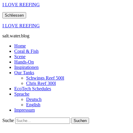
I LOVE REEFING
Schliessen
I LOVE REEFING
salt.water.blog
Home
Coral & Fish
Scene
Hands-On
Inspirationen
Our Tanks
Schwings Reef 500l
Chris Reef 300l
EcoTech Schedules
Sprache
Deutsch
English
Impressum
Suche