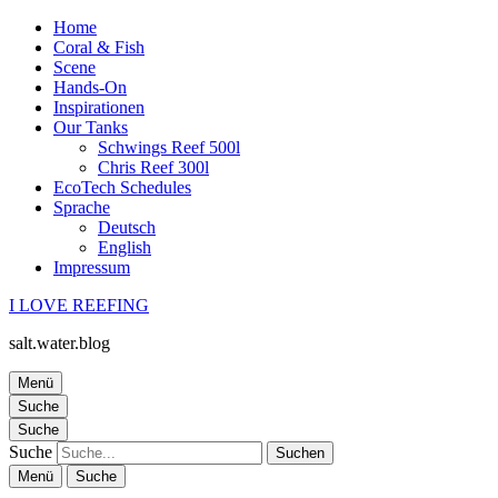
Home
Coral & Fish
Scene
Hands-On
Inspirationen
Our Tanks
Schwings Reef 500l
Chris Reef 300l
EcoTech Schedules
Sprache
Deutsch
English
Impressum
I LOVE REEFING
salt.water.blog
Menü
Suche
Suche
Suche
Menü
Suche