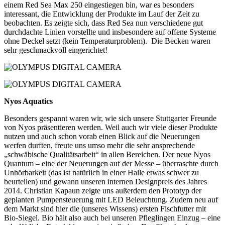
einem Red Sea Max 250 eingestiegen bin, war es besonders
interessant, die Entwicklung der Produkte im Lauf der Zeit zu
beobachten. Es zeigte sich, dass Red Sea nun verschiedene gut
durchdachte Linien vorstellte und insbesondere auf offene Systeme
ohne Deckel setzt (kein Temperaturproblem). Die Becken waren
sehr geschmackvoll eingerichtet!
Nyos Aquatics
Besonders gespannt waren wir, wie sich unsere Stuttgarter Freunde
von Nyos präsentieren werden. Weil auch wir viele dieser Produkte
nutzen und auch schon vorab einen Blick auf die Neuerungen
werfen durften, freute uns umso mehr die sehr ansprechende
„schwäbische Qualitätsarbeit“ in allen Bereichen. Der neue Nyos
Quantum – eine der Neuerungen auf der Messe – überraschte durch
Unhörbarkeit (das ist natürlich in einer Halle etwas schwer zu
beurteilen) und gewann unseren internen Designpreis des Jahres
2014. Christian Kapaun zeigte uns außerdem den Prototyp der
geplanten Pumpensteuerung mit LED Beleuchtung. Zudem neu auf
dem Markt sind hier die (unseres Wissens) ersten Fischfutter mit
Bio-Siegel. Bio hält also auch bei unseren Pfleglingen Einzug – eine