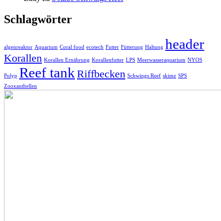
Schlagwörter
header
algenreaktor
Aquarium
Coral food
ecotech
Futter
Fütterung
Haltung
Korallen
Korallen Ernährung
Korallenfutter
LPS
Meerwasseraquarium
NYOS
Reef tank
Riffbecken
Polyp
Schwings Reef
skimz
SPS
Zooxanthellen