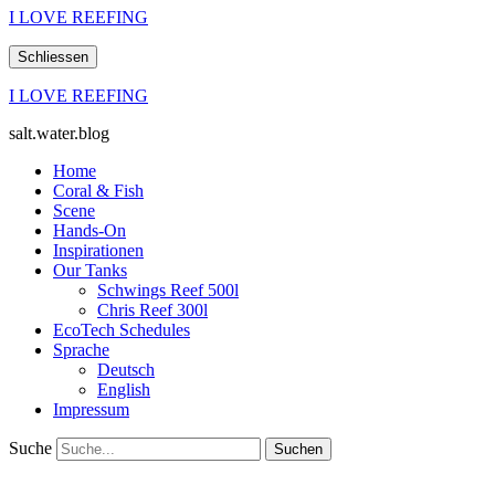
I LOVE REEFING
Schliessen
I LOVE REEFING
salt.water.blog
Home
Coral & Fish
Scene
Hands-On
Inspirationen
Our Tanks
Schwings Reef 500l
Chris Reef 300l
EcoTech Schedules
Sprache
Deutsch
English
Impressum
Suche