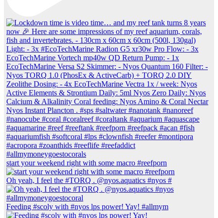
start your weekend right with some macro #reefporn
Oh yeah, I feel the #TORQ . @nyos.aquatics #nyos #
Feeding #scoly with #nyos lps power! Yay! #allmym