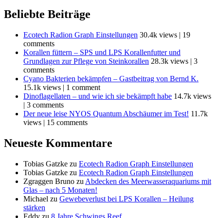
Beliebte Beiträge
Ecotech Radion Graph Einstellungen
30.4k views
|
19
comments
Korallen füttern – SPS und LPS Korallenfutter und
Grundlagen zur Pflege von Steinkorallen
28.3k views
|
3
comments
Cyano Bakterien bekämpfen – Gastbeitrag von Bernd K.
15.1k views
|
1 comment
Dinoflagellaten – und wie ich sie bekämpft habe
14.7k views
|
3 comments
Der neue leise NYOS Quantum Abschäumer im Test!
11.7k
views
|
15 comments
Neueste Kommentare
Tobias Gatzke
zu
Ecotech Radion Graph Einstellungen
Tobias Gatzke
zu
Ecotech Radion Graph Einstellungen
Zgraggen Bruno
zu
Abdecken des Meerwasseraquariums mit
Glas – nach 5 Monaten!
Michael
zu
Gewebeverlust bei LPS Korallen – Heilung
stärken
Eddy
zu
8 Jahre Schwings Reef