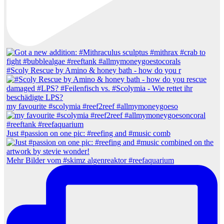
#Scoly Rescue by Amino & honey bath - how do you r
my favourite #scolymia #reef2reef #allmymoneygoeso
Just #passion on one pic: #reefing and #music comb
Mehr Bilder vom #skimz algenreaktor #reefaquarium