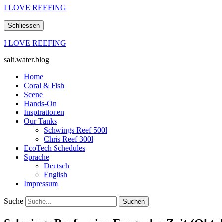
I LOVE REEFING
Schliessen
I LOVE REEFING
salt.water.blog
Home
Coral & Fish
Scene
Hands-On
Inspirationen
Our Tanks
Schwings Reef 500l
Chris Reef 300l
EcoTech Schedules
Sprache
Deutsch
English
Impressum
Suche