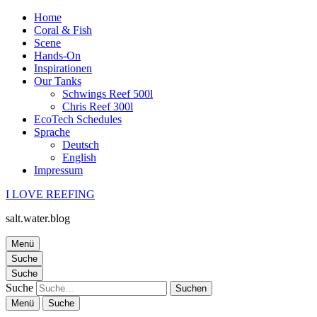
Home
Coral & Fish
Scene
Hands-On
Inspirationen
Our Tanks
Schwings Reef 500l
Chris Reef 300l
EcoTech Schedules
Sprache
Deutsch
English
Impressum
I LOVE REEFING
salt.water.blog
Menü
Suche
Suche
Suche
Menü
Suche